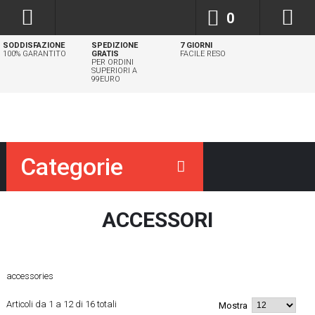
0
SODDISFAZIONE
SPEDIZIONE
7 GIORNI
100% GARANTITO
GRATIS
FACILE RESO
PER ORDINI
SUPERIORI A
99EURO
Categorie
ACCESSORI
accessories
Articoli da 1 a 12 di 16 totali
Mostra