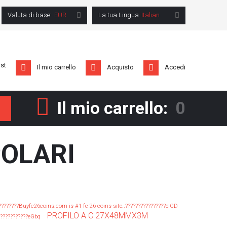
Valuta di base:
EUR
La tua Lingua
Italian
ist
Il mio carrello
Acquisto
Accedi
Il mio carrello:
0
rca
POLARI
??????????Buyfc26coins.com is #1 fc 26 coins site..????????????????eIGD
PROFILO A C 27X48MMX3M
???????????eGbq