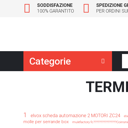
SODDISFAZIONE
SPEDIZIONE G
100% GARANTITO
PER ORDINI SU
Categorie
TERMI
1
elvox scheda automazione 2 MOTORI ZC24
el
molle per serrande box
mulefactory fc????????????????Coinsn