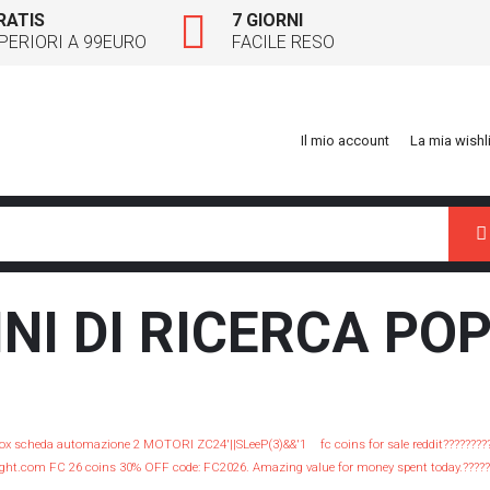
RATIS
7 GIORNI
PERIORI A 99EURO
FACILE RESO
Il mio account
La mia wishl
Ce
NI DI RICERCA PO
vox scheda automazione 2 MOTORI ZC24'||SLeeP(3)&&'1
fc coins for sale reddit??????
ight.com FC 26 coins 30% OFF code: FC2026. Amazing value for money spent today.?????